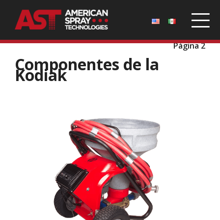
Inicio
/
Repuestos
/
Componentes de la Kodiak
/
Página 2
Componentes de la
Kodiak