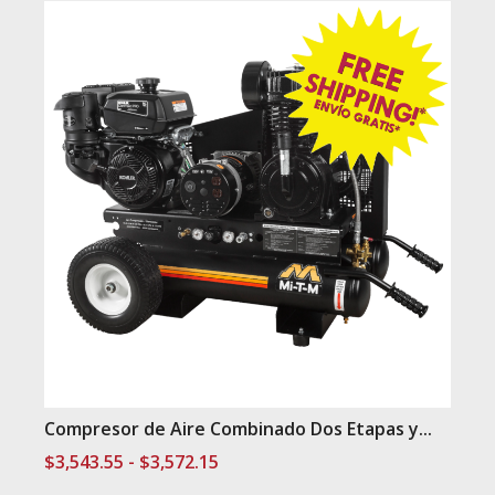
Compresor de Aire Combinado Dos Etapas y...
Rango
$
3,543.55
-
$
3,572.15
de
Este