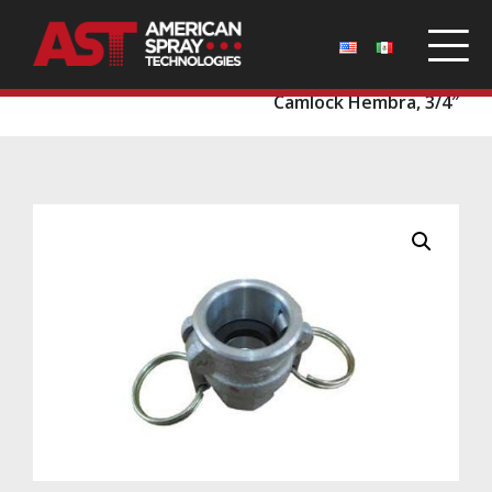
Inicio
/
Repuestos
/
Mangueras y Accesorios
/
Camlock Hembra, 3/4″