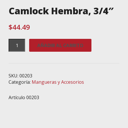
Camlock Hembra, 3/4″
$
44.49
Camlock
AÑADIR AL CARRITO
Hembra,
3/4"
cantidad
SKU:
00203
Categoría:
Mangueras y Accesorios
Artículo 00203