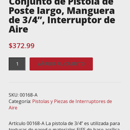
Conjunto de Pistola de
Poste largo, Manguera
de 3/4”, Interruptor de
Aire
$
372.99
Conjunto
AÑADIR AL CARRITO
de
Pistola
de
Poste
largo,
SKU:
00168-A
Manguera
Categoría:
Pistolas y Piezas de Interruptores de
de
Aire
3/4”,
Interruptor
Artículo 00168-A La pistola de 3/4” es utilizada para
de
texturas de pared o materiales EIFS de base acrílica