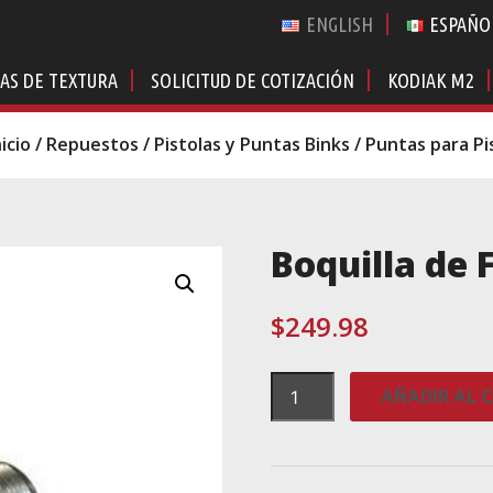
ENGLISH
ESPAÑO
AS DE TEXTURA
SOLICITUD DE COTIZACIÓN
KODIAK M2
nicio
/
Repuestos
/
Pistolas y Puntas Binks
/
Puntas para Pi
Boquilla de 
$
249.98
Boquilla
AÑADIR AL 
de
Fluido
Binks
45SS