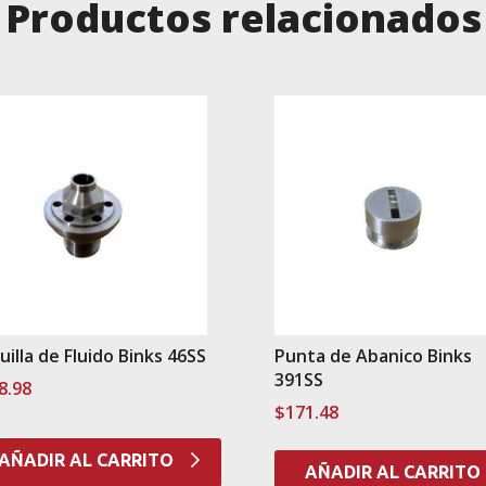
Productos relacionados
uilla de Fluido Binks 46SS
Punta de Abanico Binks
391SS
8.98
$
171.48
AÑADIR AL CARRITO
AÑADIR AL CARRITO