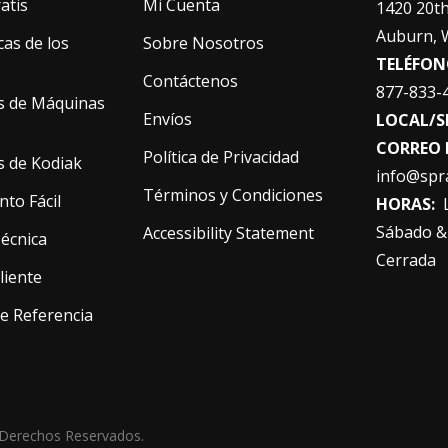
atis
Mi Cuenta
1420 20th
Auburn, 
cas de los
Sobre Nosotros
TELÉFON
Contáctenos
877-833-
s de Máquinas
Envíos
LOCAL/S
CORREO 
Política de Privacidad
s de Kodiak
info@spr
Términos y Condiciones
nto Fácil
HORAS:
L
Sábado &
Accessibility Statement
Técnica
Cerrada
Cliente
e Referencia
 Derechos Reservados.