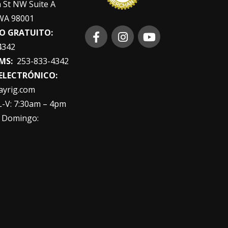
 St NW Suite A
WA 98001
O GRATUITO:
4342
MS:
253-833-4342
ELECTRÓNICO:
ayrig.com
-V: 7:30am – 4pm
 Domingo: