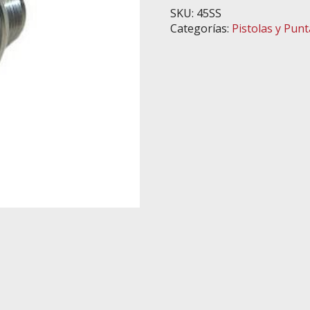
cantidad
SKU:
45SS
Categorías:
Pistolas y Pun