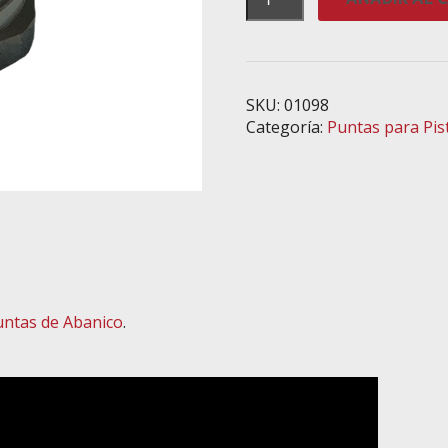
de
Abanico
de
Menos
Dos
SKU:
01098
Puntos
Categoría:
Puntas para Pis
-
Compatible
con
la
Pistola
7E2
cantidad
untas de Abanico
.