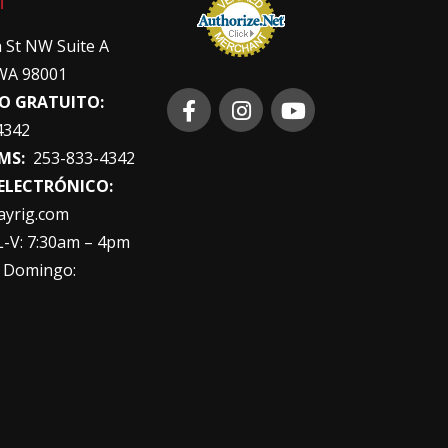
T
 St NW Suite A
WA 98001
O GRATUITO:
4342
MS:
253-833-4342
ELECTRÓNICO:
ayrig.com
-V: 7:30am – 4pm
 Domingo: