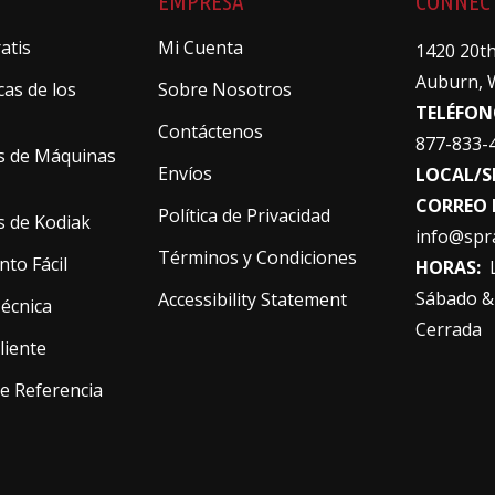
EMPRESA
CONNEC
atis
Mi Cuenta
1420 20th
Auburn, 
cas de los
Sobre Nosotros
TELÉFON
Contáctenos
877-833-
s de Máquinas
Envíos
LOCAL/S
CORREO 
Política de Privacidad
s de Kodiak
info@spr
Términos y Condiciones
nto Fácil
HORAS:
L
Sábado &
Accessibility Statement
Técnica
Cerrada
Cliente
e Referencia