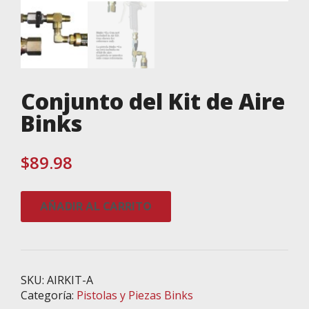
Conjunto del Kit de Aire
Binks
$
89.98
Conjunto
AÑADIR AL CARRITO
del
Kit
de
Aire
Binks
SKU:
AIRKIT-A
cantidad
Categoría:
Pistolas y Piezas Binks