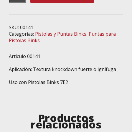
1/2”,
Compatible
con
la
SKU:
00141
Pistola
Categorías:
Pistolas y Puntas Binks
,
Puntas para
Binks
Pistolas Binks
7E2,
Acero
Artículo 00141
Reforzado
cantidad
Aplicación: Textura knockdown fuerte o ignífuga
Uso con Pistolas Binks 7E2
Productos
relacionados